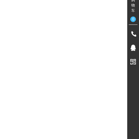
物
车
0