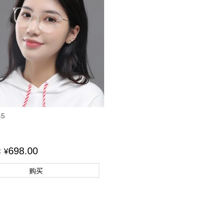
45
698.00
：
¥