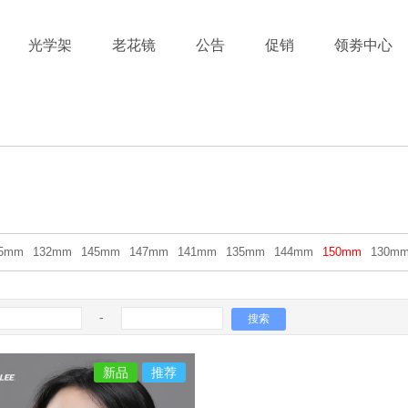
光学架
老花镜
公告
促销
领劵中心
55mm
132mm
145mm
147mm
141mm
135mm
144mm
150mm
130m
-
新品
推荐