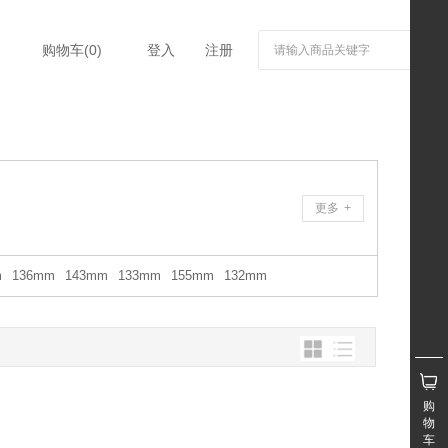
购物车(
0
)
登入
注册
更多
+
m
136mm
143mm
133mm
155mm
132mm
购
物
车