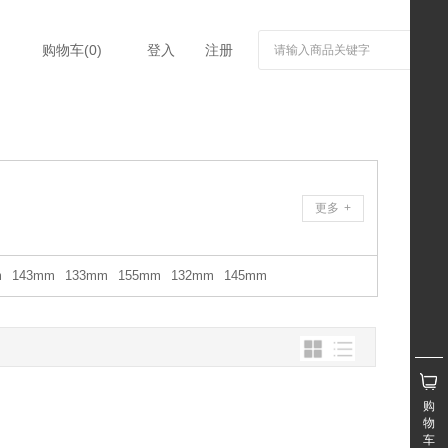
购物车(
0
)
登入
注册
更多
+
m
143mm
133mm
155mm
132mm
145mm
购
物
车